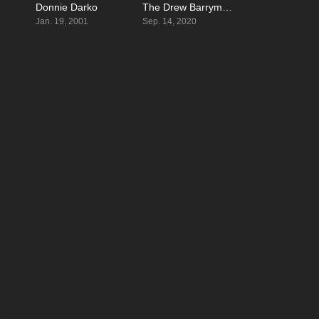
Donnie Darko
The Drew Barrymore Show
8
0
Jan. 19, 2001
Sep. 14, 2020