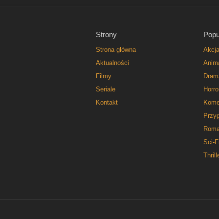
Strony
Popu
Strona główna
Akcj
Aktualności
Anim
Filmy
Dram
Seriale
Horro
Kontakt
Kome
Przy
Roma
Sci-F
Thrill