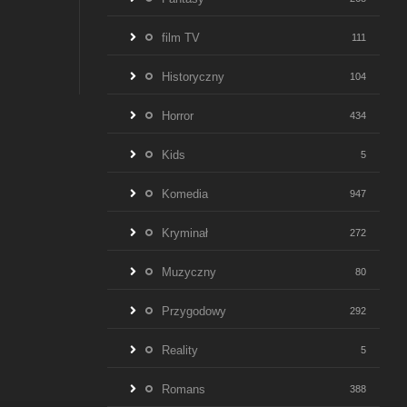
film TV
111
Historyczny
104
Horror
434
Kids
5
Komedia
947
Kryminał
272
Muzyczny
80
Przygodowy
292
Reality
5
Romans
388