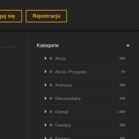
guj się
Rejestracja
Kategorie
Akcja
580
Akcja i Przygoda
69
Animacja
280
Dokumentalny
206
Dramat
1 088
Familijny
285
Fantasy
268