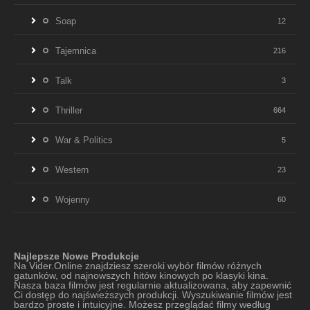
Soap
12
Tajemnica
216
Talk
3
Thriller
664
War & Politics
5
Western
23
Wojenny
60
Najlepsze Nowe Produkcje
Na Vider.Online znajdziesz szeroki wybór filmów różnych
gatunków, od najnowszych hitów kinowych po klasyki kina.
Nasza baza filmów jest regularnie aktualizowana, aby zapewnić
Ci dostęp do najświeższych produkcji. Wyszukiwanie filmów jest
bardzo proste i intuicyjne. Możesz przeglądać filmy według