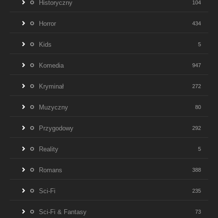
Historyczny
104
Horror
434
Kids
5
Komedia
947
Kryminał
272
Muzyczny
80
Przygodowy
292
Reality
5
Romans
388
Sci-Fi
235
Sci-Fi & Fantasy
73