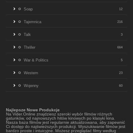
Soap
12
Tajemnica
216
Talk
3
Thriller
664
War & Politics
5
Western
23
Wojenny
60
Najlepsze Nowe Produkcje
Na Vider.Online znajdziesz szeroki wybór filmów różnych
gatunków, od najnowszych hitów kinowych po klasyki kina.
Nasza baza filmów jest regularnie aktualizowana, aby zapewnić
Ci dostęp do najświeższych produkcji. Wyszukiwanie filmów jest
bardzo proste i intuicyjne. Możesz przeglądać filmy według