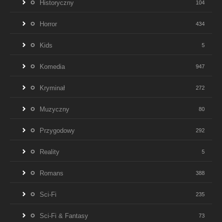
Historyczny
104
Horror
434
Kids
5
Komedia
947
Kryminał
272
Muzyczny
80
Przygodowy
292
Reality
5
Romans
388
Sci-Fi
235
Sci-Fi & Fantasy
73