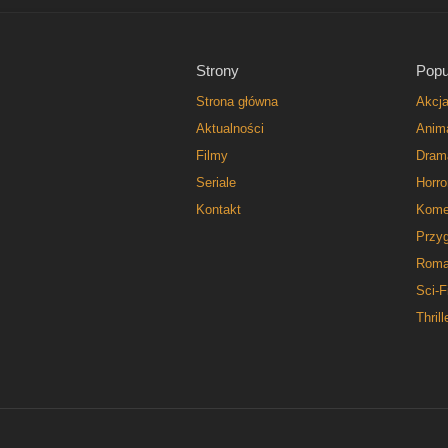
Strony
Popu
Strona główna
Akcj
Aktualności
Anim
Filmy
Dram
Seriale
Horro
Kontakt
Kome
Przy
Roma
Sci-F
Thrill