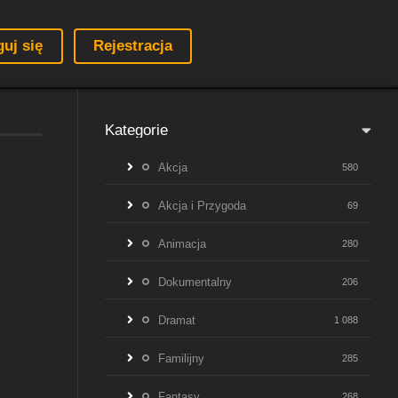
guj się
Rejestracja
Kategorie
Akcja
580
Akcja i Przygoda
69
Animacja
280
Dokumentalny
206
Dramat
1 088
Familijny
285
Fantasy
268