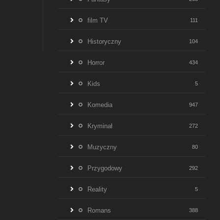
film TV
111
Historyczny
104
Horror
434
Kids
5
Komedia
947
Kryminał
272
Muzyczny
80
Przygodowy
292
Reality
5
Romans
388