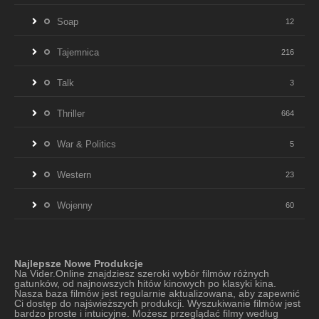
Soap
12
Tajemnica
216
Talk
3
Thriller
664
War & Politics
5
Western
23
Wojenny
60
Najlepsze Nowe Produkcje
Na Vider.Online znajdziesz szeroki wybór filmów różnych
gatunków, od najnowszych hitów kinowych po klasyki kina.
Nasza baza filmów jest regularnie aktualizowana, aby zapewnić
Ci dostęp do najświeższych produkcji. Wyszukiwanie filmów jest
bardzo proste i intuicyjne. Możesz przeglądać filmy według