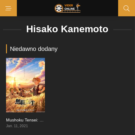
Hisako Kanemoto
Niedawno dodany
Mushoku Tensei: Isekai Ittara Honki Dasu
8.646
Jan. 11, 2021