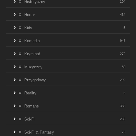
Historyczny
104
Horror
434
Kids
5
Komedia
947
Kryminał
272
Muzyczny
80
Przygodowy
292
Reality
5
Romans
388
Sci-Fi
235
Sci-Fi & Fantasy
73