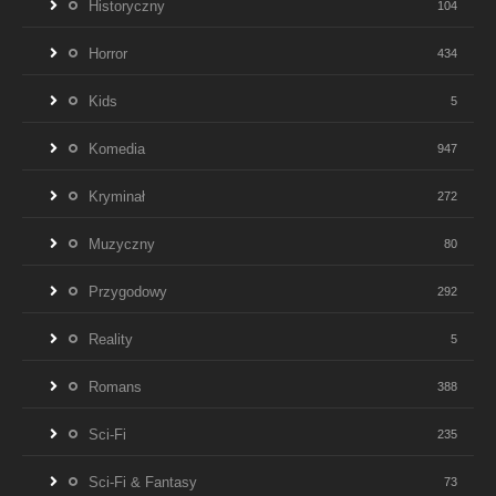
Historyczny
104
Horror
434
Kids
5
Komedia
947
Kryminał
272
Muzyczny
80
Przygodowy
292
Reality
5
Romans
388
Sci-Fi
235
Sci-Fi & Fantasy
73