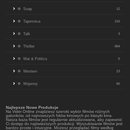
Soap
12
Tajemnica
216
Talk
3
Thriller
664
War & Politics
5
Western
23
Wojenny
60
Najlepsze Nowe Produkcje
Na Vider.Online znajdziesz szeroki wybór filmów różnych
gatunków, od najnowszych hitów kinowych po klasyki kina.
Nasza baza filmów jest regularnie aktualizowana, aby zapewnić
Ci dostęp do najświeższych produkcji. Wyszukiwanie filmów jest
bardzo proste i intuicyjne. Możesz przeglądać filmy według