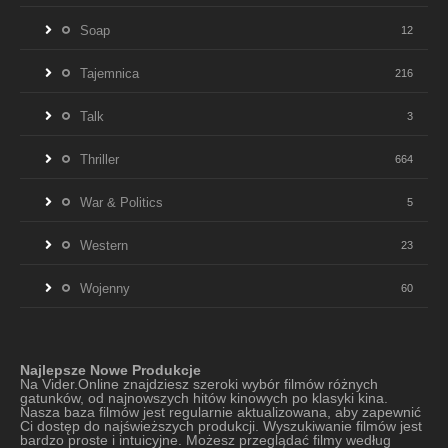
Soap
12
Tajemnica
216
Talk
3
Thriller
664
War & Politics
5
Western
23
Wojenny
60
Najlepsze Nowe Produkcje
Na Vider.Online znajdziesz szeroki wybór filmów różnych
gatunków, od najnowszych hitów kinowych po klasyki kina.
Nasza baza filmów jest regularnie aktualizowana, aby zapewnić
Ci dostęp do najświeższych produkcji. Wyszukiwanie filmów jest
bardzo proste i intuicyjne. Możesz przeglądać filmy według