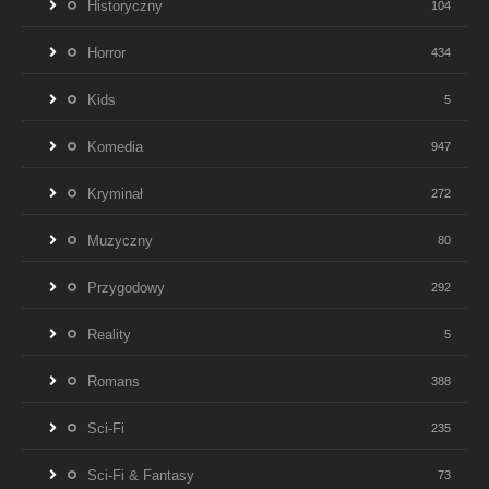
Historyczny
104
Horror
434
Kids
5
Komedia
947
Kryminał
272
Muzyczny
80
Przygodowy
292
Reality
5
Romans
388
Sci-Fi
235
Sci-Fi & Fantasy
73