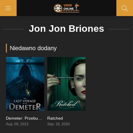
Jon Jon Briones
Niedawno dodany
Demeter: Przebudzenie zła
Ratched
0
7.804
Aug. 09, 2023
Sep. 18, 2020