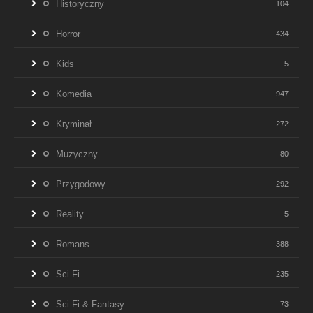
Historyczny
104
Horror
434
Kids
5
Komedia
947
Kryminał
272
Muzyczny
80
Przygodowy
292
Reality
5
Romans
388
Sci-Fi
235
Sci-Fi & Fantasy
73