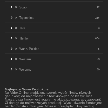
Soap
12
Tajemnica
216
Talk
3
Thriller
664
War & Politics
5
Western
23
Wojenny
60
Najlepsze Nowe Produkcje
Na Vider.Online znajdziesz szeroki wybór filmów różnych
gatunków, od najnowszych hitów kinowych po klasyki kina.
Nasza baza filmów jest regularnie aktualizowana, aby zapewnić
Ci dostęp do najświeższych produkcji. Wyszukiwanie filmów jest
bardzo proste i intuicyjne. Możesz przeglądać filmy według