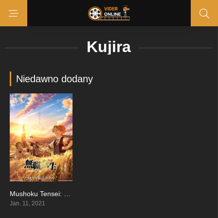
Kujira
Niedawno dodany
Mushoku Tensei: Isekai Ittara Honki Dasu
8.646
Jan. 11, 2021