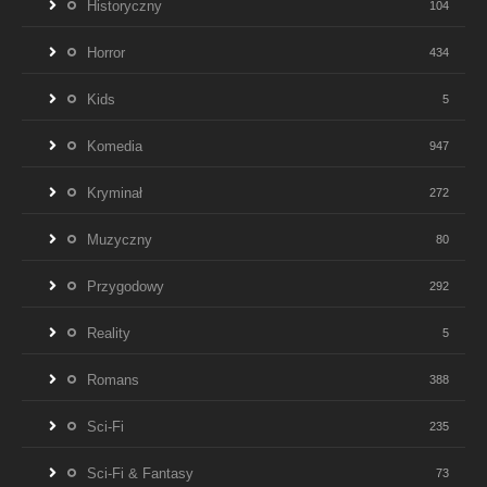
Historyczny
104
Horror
434
Kids
5
Komedia
947
Kryminał
272
Muzyczny
80
Przygodowy
292
Reality
5
Romans
388
Sci-Fi
235
Sci-Fi & Fantasy
73