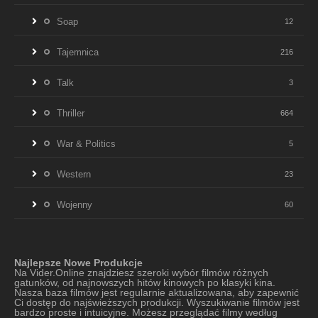
Soap
12
Tajemnica
216
Talk
3
Thriller
664
War & Politics
5
Western
23
Wojenny
60
Najlepsze Nowe Produkcje
Na Vider.Online znajdziesz szeroki wybór filmów różnych
gatunków, od najnowszych hitów kinowych po klasyki kina.
Nasza baza filmów jest regularnie aktualizowana, aby zapewnić
Ci dostęp do najświeższych produkcji. Wyszukiwanie filmów jest
bardzo proste i intuicyjne. Możesz przeglądać filmy według