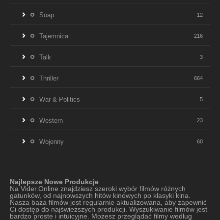
Soap
12
Tajemnica
216
Talk
3
Thriller
664
War & Politics
5
Western
23
Wojenny
60
Najlepsze Nowe Produkcje
Na Vider.Online znajdziesz szeroki wybór filmów różnych
gatunków, od najnowszych hitów kinowych po klasyki kina.
Nasza baza filmów jest regularnie aktualizowana, aby zapewnić
Ci dostęp do najświeższych produkcji. Wyszukiwanie filmów jest
bardzo proste i intuicyjne. Możesz przeglądać filmy według