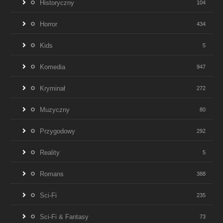
Historyczny
104
Horror
434
Kids
5
Komedia
947
Kryminał
272
Muzyczny
80
Przygodowy
292
Reality
5
Romans
388
Sci-Fi
235
Sci-Fi & Fantasy
73