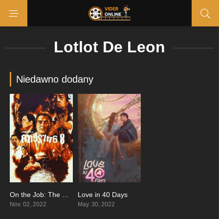
Lotlot De Leon
Niedawno dodany
On the Job: The Missing 8
Love in 40 Days
7.6
3.9
Nov. 02, 2022
May. 30, 2022