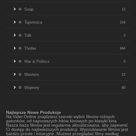
Soap
12
Tajemnica
216
Talk
3
Thriller
664
War & Politics
5
Western
23
Wojenny
60
Najlepsze Nowe Produkcje
Na Vider.Online znajdziesz szeroki wybór filmów różnych
gatunków, od najnowszych hitów kinowych po klasyki kina.
Nasza baza filmów jest regularnie aktualizowana, aby zapewnić
Ci dostęp do najświeższych produkcji. Wyszukiwanie filmów jest
bardzo proste i intuicyjne. Możesz przeglądać filmy według