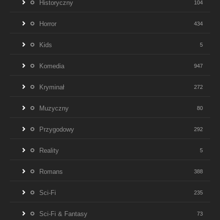
Historyczny
104
Horror
434
Kids
5
Komedia
947
Kryminał
272
Muzyczny
80
Przygodowy
292
Reality
5
Romans
388
Sci-Fi
235
Sci-Fi & Fantasy
73