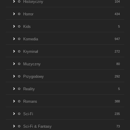
Historyczny
104
Horror
434
Kids
5
Komedia
947
Kryminał
272
Muzyczny
80
Przygodowy
292
Reality
5
Romans
388
Sci-Fi
235
Sci-Fi & Fantasy
73