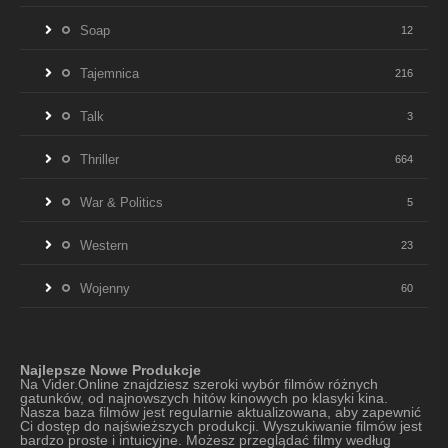
Soap
12
Tajemnica
216
Talk
3
Thriller
664
War & Politics
5
Western
23
Wojenny
60
Najlepsze Nowe Produkcje
Na Vider.Online znajdziesz szeroki wybór filmów różnych
gatunków, od najnowszych hitów kinowych po klasyki kina.
Nasza baza filmów jest regularnie aktualizowana, aby zapewnić
Ci dostęp do najświeższych produkcji. Wyszukiwanie filmów jest
bardzo proste i intuicyjne. Możesz przeglądać filmy według