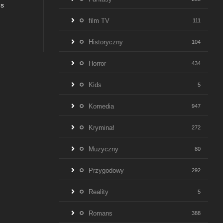
gs
8.637
film TV
111
Historyczny
104
Horror
434
Kids
5
Komedia
947
Kryminał
272
Muzyczny
80
Przygodowy
292
Reality
5
Romans
388