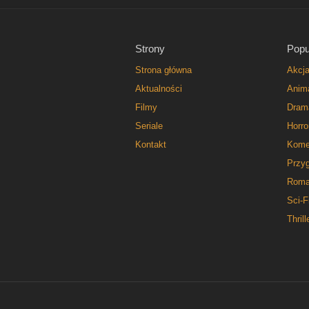
Strony
Popu
Strona główna
Akcj
Aktualności
Anim
Filmy
Dram
Seriale
Horro
Kontakt
Kome
Przy
Roma
Sci-F
Thrill