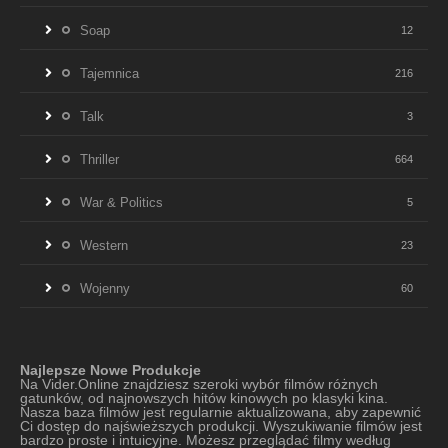
Soap
12
Tajemnica
216
Talk
3
Thriller
664
War & Politics
5
Western
23
Wojenny
60
Najlepsze Nowe Produkcje
Na Vider.Online znajdziesz szeroki wybór filmów różnych
gatunków, od najnowszych hitów kinowych po klasyki kina.
Nasza baza filmów jest regularnie aktualizowana, aby zapewnić
Ci dostęp do najświeższych produkcji. Wyszukiwanie filmów jest
bardzo proste i intuicyjne. Możesz przeglądać filmy według