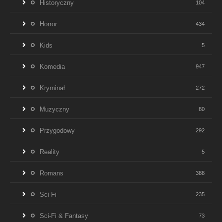
Historyczny
104
Horror
434
Kids
5
Komedia
947
Kryminał
272
Muzyczny
80
Przygodowy
292
Reality
5
Romans
388
Sci-Fi
235
Sci-Fi & Fantasy
73