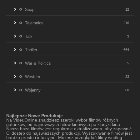
Soap
12
Tajemnica
216
Talk
3
Thriller
664
War & Politics
5
Western
23
Wojenny
60
Najlepsze Nowe Produkcje
Na Vider.Online znajdziesz szeroki wybór filmów różnych
gatunków, od najnowszych hitów kinowych po klasyki kina.
Nasza baza filmów jest regularnie aktualizowana, aby zapewnić
Ci dostęp do najświeższych produkcji. Wyszukiwanie filmów jest
bardzo proste i intuicyjne. Możesz przeglądać filmy według