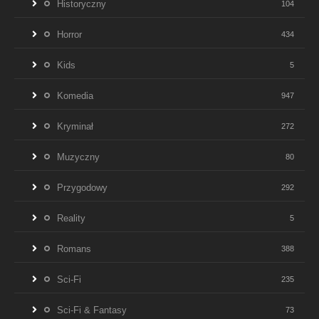
Historyczny
104
Horror
434
Kids
5
Komedia
947
Kryminał
272
Muzyczny
80
Przygodowy
292
Reality
5
Romans
388
Sci-Fi
235
Sci-Fi & Fantasy
73