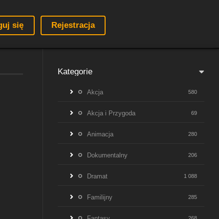
guj się
Rejestracja
Kategorie
Akcja
580
Akcja i Przygoda
69
Animacja
280
Dokumentalny
206
Dramat
1 088
Familijny
285
Fantasy
268