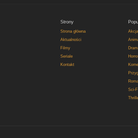
Strony
Popu
Strona główna
Akcj
Aktualności
Anim
Filmy
Dram
Seriale
Horro
Kontakt
Kome
Przy
Roma
Sci-F
Thrill