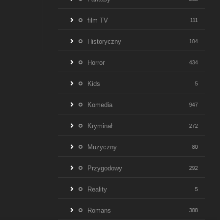
film TV
111
Historyczny
104
Horror
434
Kids
5
Komedia
947
Kryminał
272
Muzyczny
80
Przygodowy
292
Reality
5
Romans
388