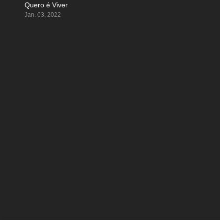
Quero é Viver
6.143
Jan. 03, 2022