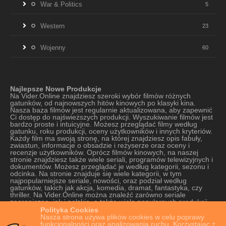
War & Politics
5
Western
23
Wojenny
60
Najlepsze Nowe Produkcje
Na Vider.Online znajdziesz szeroki wybór filmów różnych
gatunków, od najnowszych hitów kinowych po klasyki kina.
Nasza baza filmów jest regularnie aktualizowana, aby zapewnić
Ci dostęp do najświeższych produkcji. Wyszukiwanie filmów jest
bardzo proste i intuicyjne. Możesz przeglądać filmy według
gatunku, roku produkcji, oceny użytkowników i innych kryteriów.
Każdy film ma swoją stronę, na której znajdziesz opis fabuły,
zwiastun, informacje o obsadzie i reżyserze oraz oceny i
recenzje użytkowników. Oprócz filmów kinowych, na naszej
stronie znajdziesz także wiele seriali, programów telewizyjnych i
dokumentów. Możesz przeglądać je według kategorii, sezonu i
odcinka. Na stronie znajduje się wiele kategorii, w tym
najpopularniejsze seriale, nowości, oraz podział według
gatunków, takich jak akcja, komedia, dramat, fantastyka, czy
thriller. Na Vider.Online można znaleźć zarówno seriale
zagraniczne, jak i polskie, a także wiele popularnych produkcji
oryginalnych platform VOD. Strona oferuje szeroki wybór seriali,
Polityka Cookies
od tych najnowszych do tych starszych, które cieszą się kultową
Nasza strona używa plików cookies w celu poprawy
popularnością. Nasza strona jest również bardzo łatwa w
funkcjonalności oraz analizowania ruchu. Korzystając z