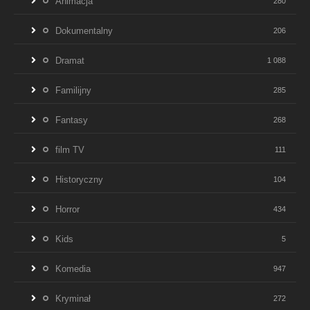
Animacja
280
Dokumentalny
206
Dramat
1 088
Familijny
285
Fantasy
268
film TV
111
Historyczny
104
Horror
434
Kids
5
Komedia
947
Kryminał
272