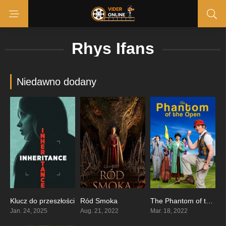
Rhys Ifans
Niedawno dodany
Klucz do przeszłości
Ród Smoka
The Phantom of the Open
5.6
8.537
7
Jan. 24, 2025
Aug. 21, 2022
Mar. 18, 2022