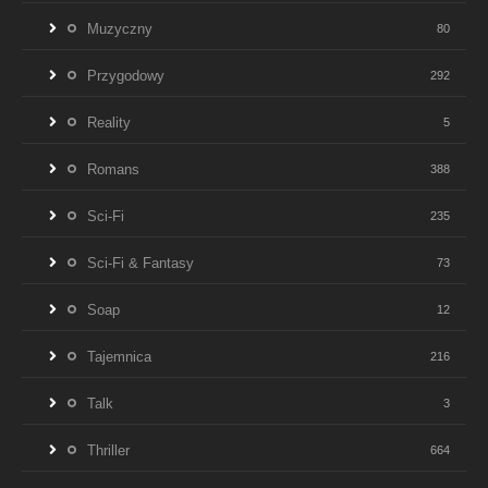
Muzyczny
80
Przygodowy
292
Reality
5
Romans
388
Sci-Fi
235
Sci-Fi & Fantasy
73
Soap
12
Tajemnica
216
Talk
3
Thriller
664