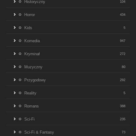
Historyczny
104
Horror
434
Kids
5
Komedia
947
Kryminał
272
Muzyczny
80
Przygodowy
292
Reality
5
Romans
388
Sci-Fi
235
Sci-Fi & Fantasy
73