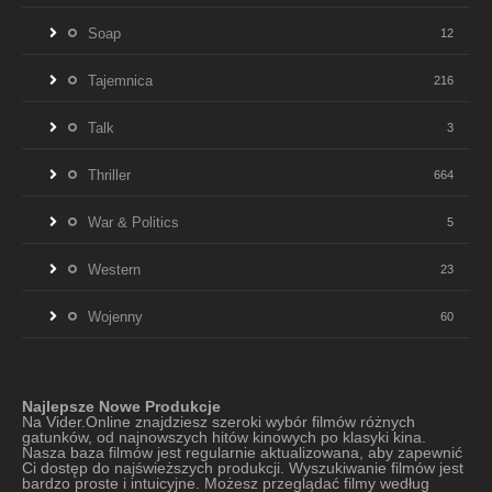
Soap
12
Tajemnica
216
Talk
3
Thriller
664
War & Politics
5
Western
23
Wojenny
60
Najlepsze Nowe Produkcje
Na Vider.Online znajdziesz szeroki wybór filmów różnych
gatunków, od najnowszych hitów kinowych po klasyki kina.
Nasza baza filmów jest regularnie aktualizowana, aby zapewnić
Ci dostęp do najświeższych produkcji. Wyszukiwanie filmów jest
bardzo proste i intuicyjne. Możesz przeglądać filmy według