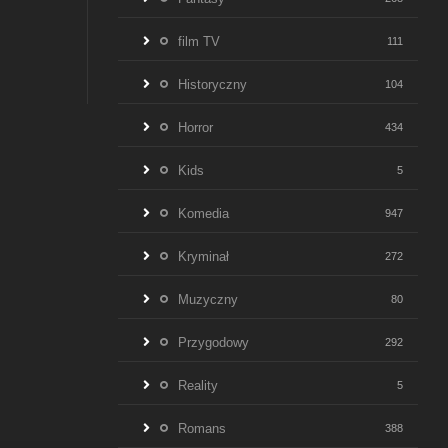
film TV
111
Historyczny
104
Horror
434
Kids
5
Komedia
947
Kryminał
272
Muzyczny
80
Przygodowy
292
Reality
5
Romans
388