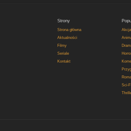
Strony
Popu
Strona główna
Akcj
Aktualności
Anim
Filmy
Dram
Seriale
Horro
Kontakt
Kome
Przy
Roma
Sci-F
Thrill