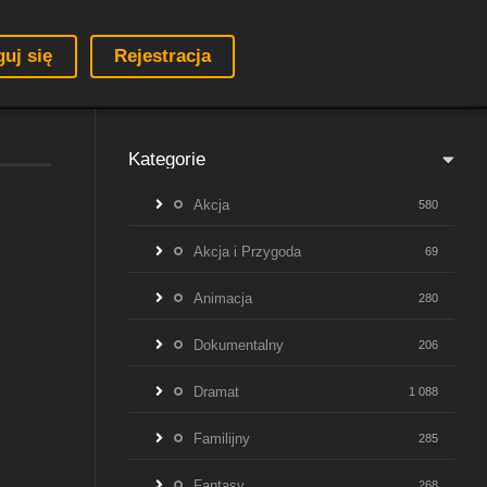
guj się
Rejestracja
Kategorie
Akcja
580
Akcja i Przygoda
69
Animacja
280
Dokumentalny
206
Dramat
1 088
Familijny
285
Fantasy
268