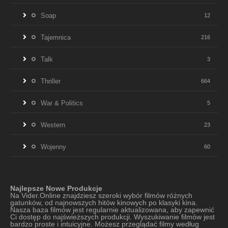
Soap
12
Tajemnica
216
Talk
3
Thriller
664
War & Politics
5
Western
23
Wojenny
60
Najlepsze Nowe Produkcje
Na Vider.Online znajdziesz szeroki wybór filmów różnych
gatunków, od najnowszych hitów kinowych po klasyki kina.
Nasza baza filmów jest regularnie aktualizowana, aby zapewnić
Ci dostęp do najświeższych produkcji. Wyszukiwanie filmów jest
bardzo proste i intuicyjne. Możesz przeglądać filmy według