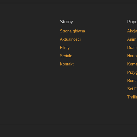
Strony
Popu
Strona główna
Akcj
Aktualności
Anim
Filmy
Dram
Seriale
Horro
Kontakt
Kome
Przy
Roma
Sci-F
Thrill