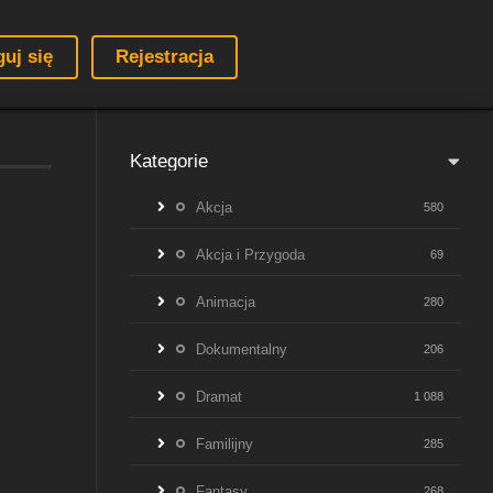
guj się
Rejestracja
Kategorie
Akcja
580
Akcja i Przygoda
69
Animacja
280
Dokumentalny
206
Dramat
1 088
Familijny
285
Fantasy
268