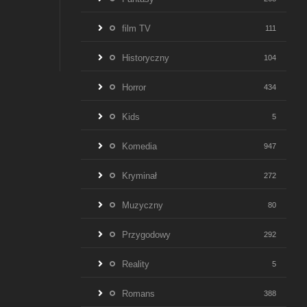
film TV
111
Historyczny
104
Horror
434
Kids
5
Komedia
947
Kryminał
272
Muzyczny
80
Przygodowy
292
Reality
5
Romans
388