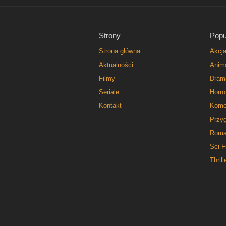
Strony
Popu
Strona główna
Akcj
Aktualności
Anim
Filmy
Dram
Seriale
Horro
Kontakt
Kome
Przy
Roma
Sci-F
Thrill