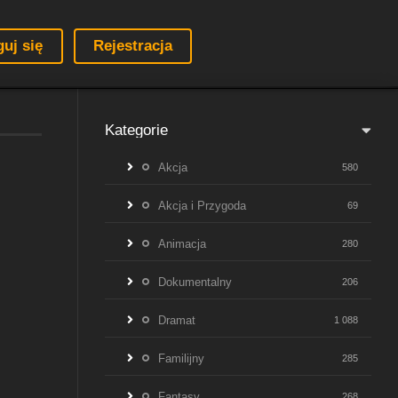
guj się
Rejestracja
Kategorie
Akcja
580
Akcja i Przygoda
69
Animacja
280
Dokumentalny
206
Dramat
1 088
Familijny
285
Fantasy
268