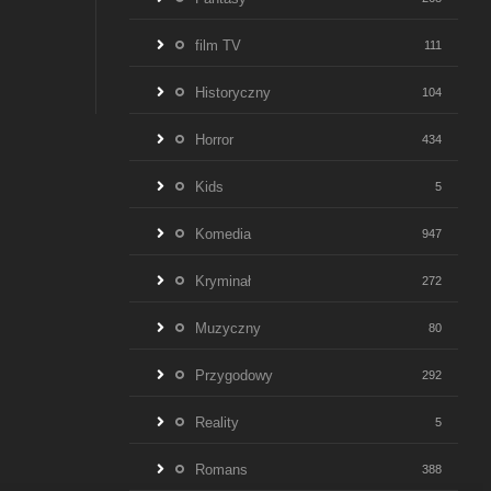
film TV
111
Historyczny
104
Horror
434
Kids
5
Komedia
947
Kryminał
272
Muzyczny
80
Przygodowy
292
Reality
5
Romans
388