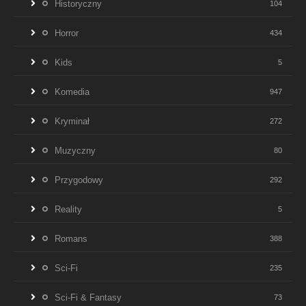
Historyczny
104
Horror
434
Kids
5
Komedia
947
Kryminał
272
Muzyczny
80
Przygodowy
292
Reality
5
Romans
388
Sci-Fi
235
Sci-Fi & Fantasy
73