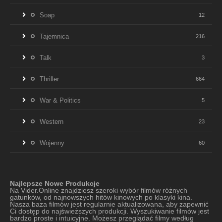
Soap
12
Tajemnica
216
Talk
3
Thriller
664
War & Politics
5
Western
23
Wojenny
60
Najlepsze Nowe Produkcje
Na Vider.Online znajdziesz szeroki wybór filmów różnych
gatunków, od najnowszych hitów kinowych po klasyki kina.
Nasza baza filmów jest regularnie aktualizowana, aby zapewnić
Ci dostęp do najświeższych produkcji. Wyszukiwanie filmów jest
bardzo proste i intuicyjne. Możesz przeglądać filmy według