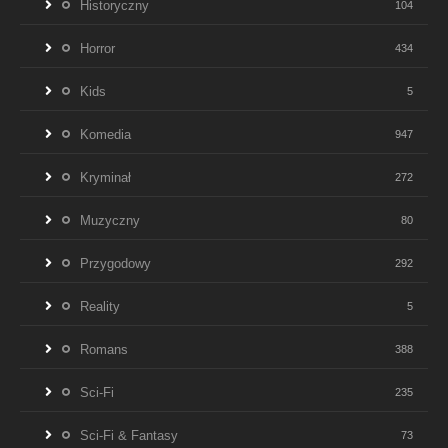
Historyczny
104
Horror
434
Kids
5
Komedia
947
Kryminał
272
Muzyczny
80
Przygodowy
292
Reality
5
Romans
388
Sci-Fi
235
Sci-Fi & Fantasy
73