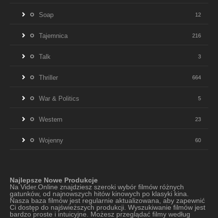
Soap
12
Tajemnica
216
Talk
3
Thriller
664
War & Politics
5
Western
23
Wojenny
60
Najlepsze Nowe Produkcje
Na Vider.Online znajdziesz szeroki wybór filmów różnych
gatunków, od najnowszych hitów kinowych po klasyki kina.
Nasza baza filmów jest regularnie aktualizowana, aby zapewnić
Ci dostęp do najświeższych produkcji. Wyszukiwanie filmów jest
bardzo proste i intuicyjne. Możesz przeglądać filmy według