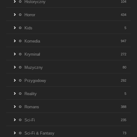
Historyczny
104
Horror
434
Kids
5
Komedia
947
Kryminał
272
Muzyczny
80
Przygodowy
292
Reality
5
Romans
388
Sci-Fi
235
Sci-Fi & Fantasy
73