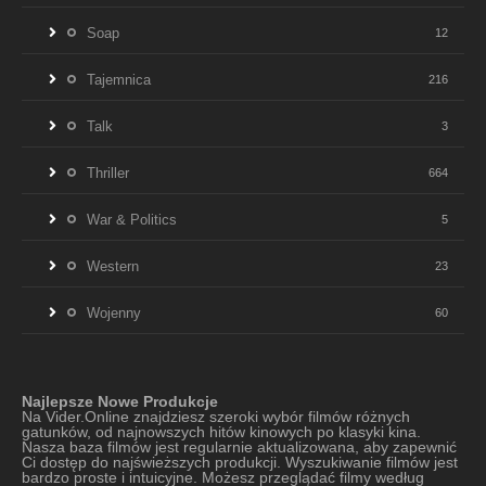
Soap
12
Tajemnica
216
Talk
3
Thriller
664
War & Politics
5
Western
23
Wojenny
60
Najlepsze Nowe Produkcje
Na Vider.Online znajdziesz szeroki wybór filmów różnych
gatunków, od najnowszych hitów kinowych po klasyki kina.
Nasza baza filmów jest regularnie aktualizowana, aby zapewnić
Ci dostęp do najświeższych produkcji. Wyszukiwanie filmów jest
bardzo proste i intuicyjne. Możesz przeglądać filmy według