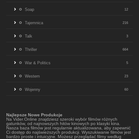
Soap
12
Tajemnica
216
Talk
3
Thriller
664
War & Politics
5
Western
23
Wojenny
60
Najlepsze Nowe Produkcje
Na Vider.Online znajdziesz szeroki wybór filmów różnych
gatunków, od najnowszych hitów kinowych po klasyki kina.
Nasza baza filmów jest regularnie aktualizowana, aby zapewnić
Ci dostęp do najświeższych produkcji. Wyszukiwanie filmów jest
bardzo proste i intuicyjne. Możesz przeglądać filmy według