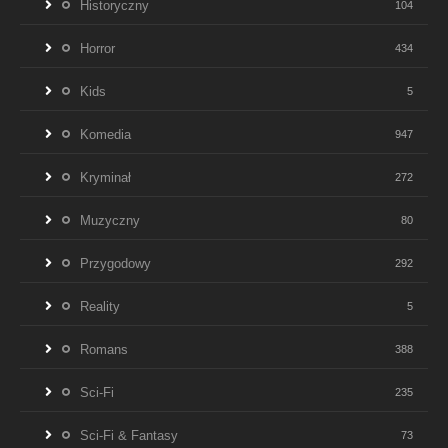
Historyczny
104
Horror
434
Kids
5
Komedia
947
Kryminał
272
Muzyczny
80
Przygodowy
292
Reality
5
Romans
388
Sci-Fi
235
Sci-Fi & Fantasy
73