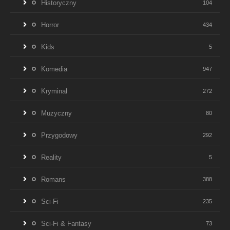
Historyczny
104
Horror
434
Kids
5
Komedia
947
Kryminał
272
Muzyczny
80
Przygodowy
292
Reality
5
Romans
388
Sci-Fi
235
Sci-Fi & Fantasy
73