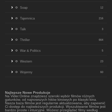
Soap
12
Tajemnica
216
Talk
3
Thriller
664
War & Politics
5
Western
23
Wojenny
60
Najlepsze Nowe Produkcje
Na Vider.Online znajdziesz szeroki wybór filmów różnych
gatunków, od najnowszych hitów kinowych po klasyki kina.
Nasza baza filmów jest regularnie aktualizowana, aby zapewnić
Ci dostęp do najświeższych produkcji. Wyszukiwanie filmów jest
bardzo proste i intuicyjne. Możesz przeglądać filmy według