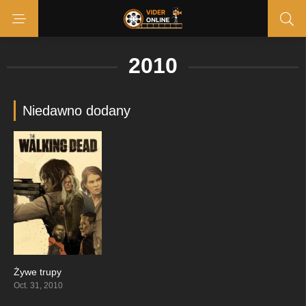
2010
Niedawno dodany
Żywe trupy
8.112
Oct. 31, 2010