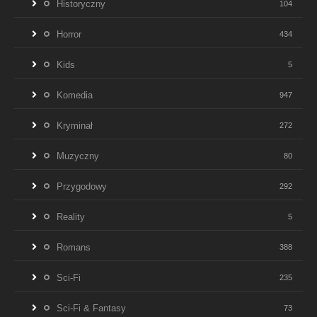
Historyczny
104
Horror
434
Kids
5
Komedia
947
Kryminał
272
Muzyczny
80
Przygodowy
292
Reality
5
Romans
388
Sci-Fi
235
Sci-Fi & Fantasy
73