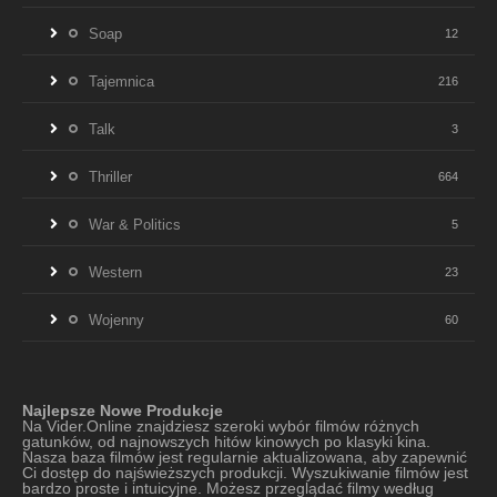
Soap
12
Tajemnica
216
Talk
3
Thriller
664
War & Politics
5
Western
23
Wojenny
60
Najlepsze Nowe Produkcje
Na Vider.Online znajdziesz szeroki wybór filmów różnych
gatunków, od najnowszych hitów kinowych po klasyki kina.
Nasza baza filmów jest regularnie aktualizowana, aby zapewnić
Ci dostęp do najświeższych produkcji. Wyszukiwanie filmów jest
bardzo proste i intuicyjne. Możesz przeglądać filmy według