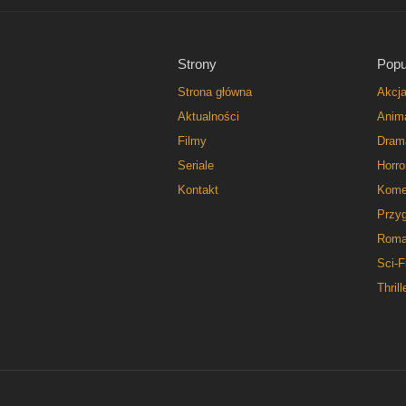
Strony
Popu
Strona główna
Akcj
Aktualności
Anim
Filmy
Dram
Seriale
Horro
Kontakt
Kome
Przy
Roma
Sci-F
Thrill