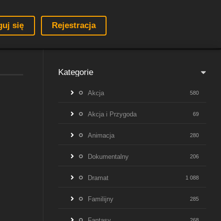
guj się
Rejestracja
Kategorie
Akcja
580
Akcja i Przygoda
69
Animacja
280
Dokumentalny
206
Dramat
1 088
Familijny
285
Fantasy
268