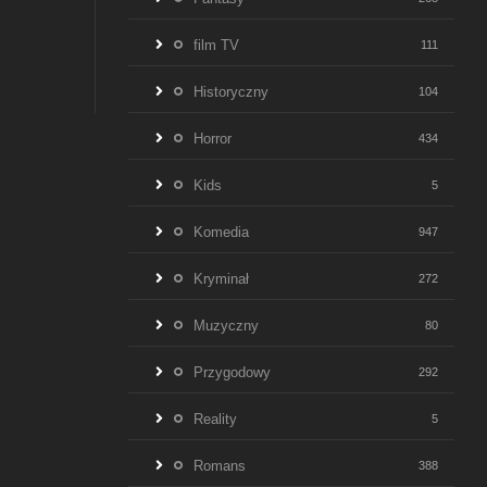
film TV
111
Historyczny
104
Horror
434
Kids
5
Komedia
947
Kryminał
272
Muzyczny
80
Przygodowy
292
Reality
5
Romans
388