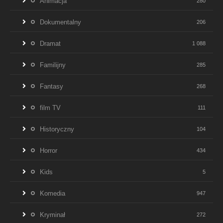
Animacja
280
Dokumentalny
206
Dramat
1 088
Familijny
285
Fantasy
268
film TV
111
Historyczny
104
Horror
434
Kids
5
Komedia
947
Kryminał
272