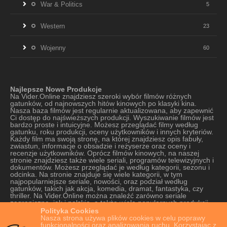
War & Politics
5
Western
23
Wojenny
60
Najlepsze Nowe Produkcje
Na Vider.Online znajdziesz szeroki wybór filmów różnych
gatunków, od najnowszych hitów kinowych po klasyki kina.
Nasza baza filmów jest regularnie aktualizowana, aby zapewnić
Ci dostęp do najświeższych produkcji. Wyszukiwanie filmów jest
bardzo proste i intuicyjne. Możesz przeglądać filmy według
gatunku, roku produkcji, oceny użytkowników i innych kryteriów.
Każdy film ma swoją stronę, na której znajdziesz opis fabuły,
zwiastun, informacje o obsadzie i reżyserze oraz oceny i
recenzje użytkowników. Oprócz filmów kinowych, na naszej
stronie znajdziesz także wiele seriali, programów telewizyjnych i
dokumentów. Możesz przeglądać je według kategorii, sezonu i
odcinka. Na stronie znajduje się wiele kategorii, w tym
najpopularniejsze seriale, nowości, oraz podział według
gatunków, takich jak akcja, komedia, dramat, fantastyka, czy
thriller. Na Vider.Online można znaleźć zarówno seriale
zagraniczne, jak i polskie, a także wiele popularnych produkcji
oryginalnych platform VOD. Strona oferuje szeroki wybór seriali,
Polityka Cookies
od tych najnowszych do tych starszych, które cieszą się kultową
Nasza strona używa plików cookies w celu poprawy
popularnością. Nasza strona jest również bardzo łatwa w
funkcjonalności oraz analizowania ruchu. Korzystając z