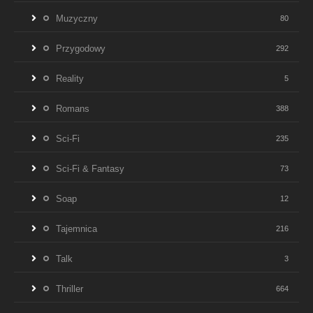
Muzyczny
80
Przygodowy
292
Reality
5
Romans
388
Sci-Fi
235
Sci-Fi & Fantasy
73
Soap
12
Tajemnica
216
Talk
3
Thriller
664