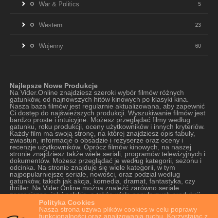
War & Politics
5
Western
23
Wojenny
60
Najlepsze Nowe Produkcje
Na Vider.Online znajdziesz szeroki wybór filmów różnych
gatunków, od najnowszych hitów kinowych po klasyki kina.
Nasza baza filmów jest regularnie aktualizowana, aby zapewnić
Ci dostęp do najświeższych produkcji. Wyszukiwanie filmów jest
bardzo proste i intuicyjne. Możesz przeglądać filmy według
gatunku, roku produkcji, oceny użytkowników i innych kryteriów.
Każdy film ma swoją stronę, na której znajdziesz opis fabuły,
zwiastun, informacje o obsadzie i reżyserze oraz oceny i
recenzje użytkowników. Oprócz filmów kinowych, na naszej
stronie znajdziesz także wiele seriali, programów telewizyjnych i
dokumentów. Możesz przeglądać je według kategorii, sezonu i
odcinka. Na stronie znajduje się wiele kategorii, w tym
najpopularniejsze seriale, nowości, oraz podział według
gatunków, takich jak akcja, komedia, dramat, fantastyka, czy
thriller. Na Vider.Online można znaleźć zarówno seriale
zagraniczne, jak i polskie, a także wiele popularnych produkcji
oryginalnych platform VOD. Strona oferuje szeroki wybór seriali,
Polityka Cookies
od tych najnowszych do tych starszych, które cieszą się kultową
Nasza strona używa plików cookies w celu poprawy
popularnością. Nasza strona jest również bardzo łatwa w
funkcjonalności oraz analizowania ruchu. Korzystając z