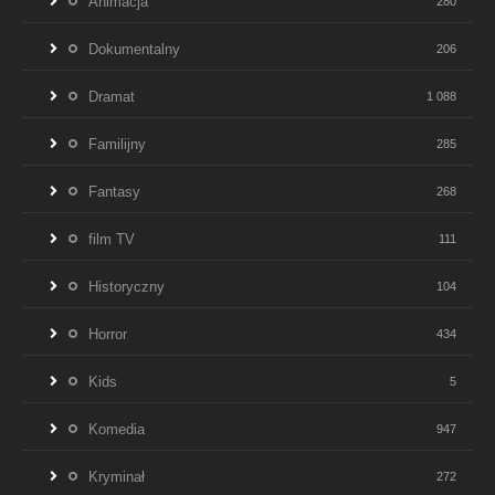
Animacja
280
Dokumentalny
206
Dramat
1 088
Familijny
285
Fantasy
268
film TV
111
Historyczny
104
Horror
434
Kids
5
Komedia
947
Kryminał
272