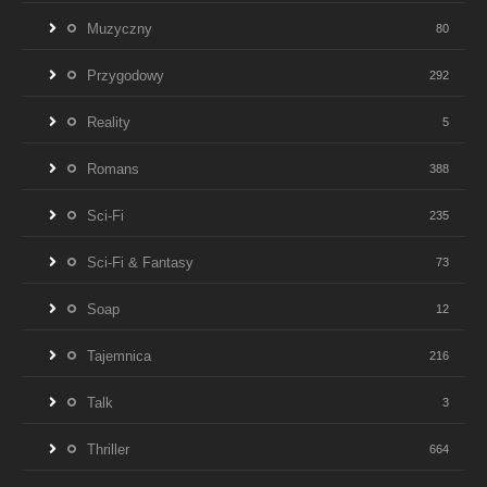
Muzyczny
80
Przygodowy
292
Reality
5
Romans
388
Sci-Fi
235
Sci-Fi & Fantasy
73
Soap
12
Tajemnica
216
Talk
3
Thriller
664