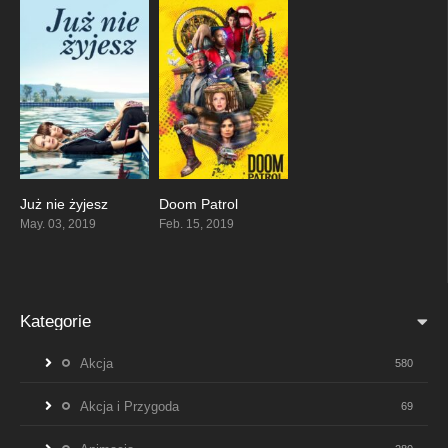
Już nie żyjesz
Doom Patrol
7.3
7.647
May. 03, 2019
Feb. 15, 2019
Kategorie
Akcja
580
Akcja i Przygoda
69