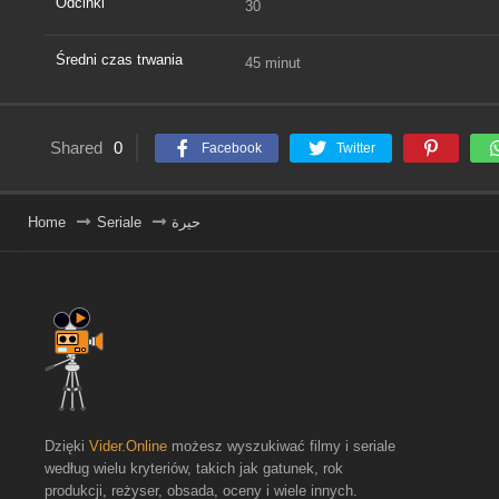
Odcinki
30
Średni czas trwania
45 minut
Shared
0
Facebook
Twitter
Home
Seriale
حيرة
Dzięki
Vider.Online
możesz wyszukiwać filmy i seriale
według wielu kryteriów, takich jak gatunek, rok
produkcji, reżyser, obsada, oceny i wiele innych.