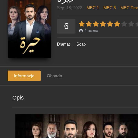
Sep. 18, 2022
MBC 1
MBC 5
MBC Dra
6
1
ocena
Dramat
Soap
Informacje
Obsada
Opis