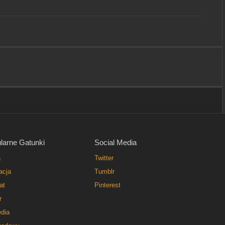
larne Gatunki
Social Media
a
Twitter
acja
Tumblr
at
Pinterest
r
dia