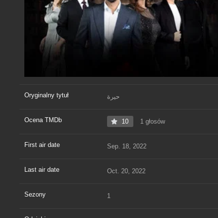
Oryginalny tytuł
حيرة
Ocena TMDb
10
1 głosów
First air date
Sep. 18, 2022
Last air date
Oct. 20, 2022
Sezony
1