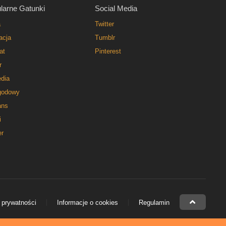
larne Gatunki
Social Media
a
Twitter
acja
Tumblr
at
Pinterest
r
dia
godowy
ns
i
er
 prywatności
Informacje o cookies
Regulamin