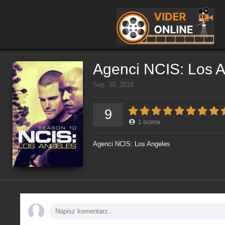
Agenci NCIS: Los 
Sep. 30, 2018
9
1
ocena
Agenci NCIS: Los Angeles