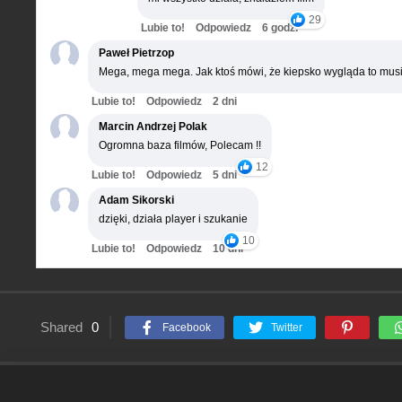
29
Lubie to!
Odpowiedz
6 godz.
Paweł Pietrzop
Mega, mega mega. Jak ktoś mówi, że kiepsko wygląda to musi
Lubie to!
Odpowiedz
2 dni
Marcin Andrzej Polak
Ogromna baza filmów, Polecam !!
12
Lubie to!
Odpowiedz
5 dni
Adam Sikorski
dzięki, działa player i szukanie
10
Lubie to!
Odpowiedz
10 dni
Shared
0
Facebook
Twitter