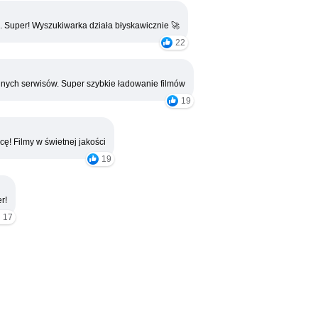
. Super! Wyszukiwarka działa błyskawicznie 🚀
22
nych serwisów. Super szybkie ładowanie filmów
19
cę! Filmy w świetnej jakości
19
r!
17