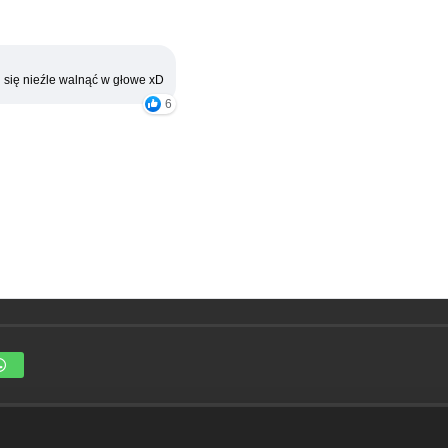
 się nieźle walnąć w głowe xD
6