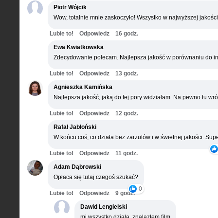
Piotr Wójcik
Wow, totalnie mnie zaskoczyło! Wszystko w najwyższej jakości
Lubie to!
Odpowiedz
16 godz.
Ewa Kwiatkowska
Zdecydowanie polecam. Najlepsza jakość w porównaniu do in
Lubie to!
Odpowiedz
13 godz.
Agnieszka Kamińska
Najlepsza jakość, jaką do tej pory widziałam. Na pewno tu wró
Lubie to!
Odpowiedz
12 godz.
Rafał Jabłoński
W końcu coś, co działa bez zarzutów i w świetnej jakości. Supe
Lubie to!
Odpowiedz
11 godz.
Adam Dąbrowski
Opłaca się tutaj czegoś szukać?
0
Lubie to!
Odpowiedz
9 godz.
Dawid Lengielski
mi wszystko działa, znalazłem film