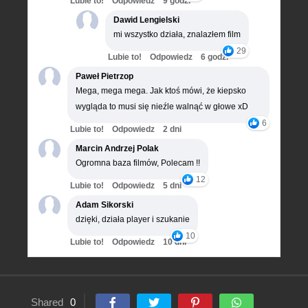
Lubie to!
Odpowiedz
9 godz.
Dawid Lengielski
mi wszystko działa, znalazłem film
29
Lubie to!
Odpowiedz
6 godz.
Paweł Pietrzop
Mega, mega mega. Jak ktoś mówi, że kiepsko
wygląda to musi się nieźle walnąć w głowe xD
6
Lubie to!
Odpowiedz
2 dni
Marcin Andrzej Polak
Ogromna baza filmów, Polecam !!
12
Lubie to!
Odpowiedz
5 dni
Adam Sikorski
dzięki, działa player i szukanie
10
Lubie to!
Odpowiedz
10 dni
Shared
0