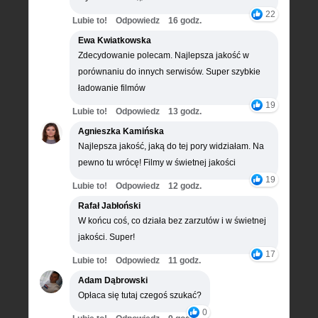
22
Lubie to!
Odpowiedz
16 godz.
Ewa Kwiatkowska
Zdecydowanie polecam. Najlepsza jakość w
porównaniu do innych serwisów. Super szybkie
ładowanie filmów
19
Lubie to!
Odpowiedz
13 godz.
Agnieszka Kamińska
Najlepsza jakość, jaką do tej pory widziałam. Na
pewno tu wrócę! Filmy w świetnej jakości
19
Lubie to!
Odpowiedz
12 godz.
Rafał Jabłoński
W końcu coś, co działa bez zarzutów i w świetnej
jakości. Super!
17
Lubie to!
Odpowiedz
11 godz.
Adam Dąbrowski
Opłaca się tutaj czegoś szukać?
0