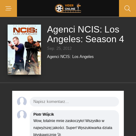
Agenci NCIS: Los
Angeles: Season 4
Sep. 25, 2012
Agenci NCIS: Los Angeles
Piotr Wójcik
Wow, totalnie mnie zaskoczyło! Wszystko w
najwyższej jakości. Super! Wyszukiwarka działa
błyskawicznie 🚀