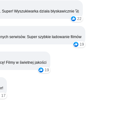
. Super! Wyszukiwarka działa błyskawicznie 🚀
22
nych serwisów. Super szybkie ładowanie filmów
19
cę! Filmy w świetnej jakości
19
r!
17