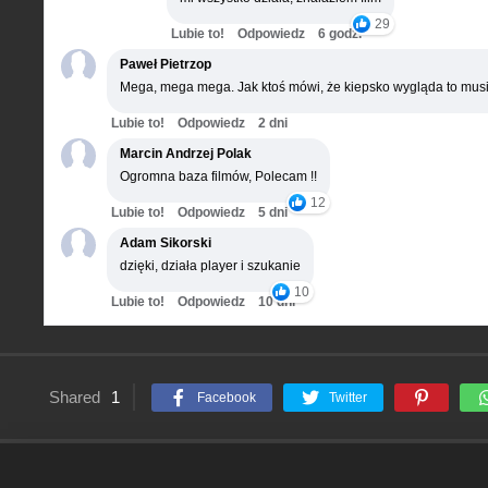
29
Lubie to!
Odpowiedz
6 godz.
Paweł Pietrzop
Mega, mega mega. Jak ktoś mówi, że kiepsko wygląda to musi
Lubie to!
Odpowiedz
2 dni
Marcin Andrzej Polak
Ogromna baza filmów, Polecam !!
12
Lubie to!
Odpowiedz
5 dni
Adam Sikorski
dzięki, działa player i szukanie
10
Lubie to!
Odpowiedz
10 dni
Shared
1
Facebook
Twitter