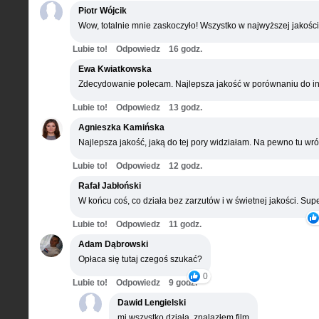
Piotr Wójcik
Wow, totalnie mnie zaskoczyło! Wszystko w najwyższej jakości
Lubie to!
Odpowiedz
16 godz.
Ewa Kwiatkowska
Zdecydowanie polecam. Najlepsza jakość w porównaniu do in
Lubie to!
Odpowiedz
13 godz.
Agnieszka Kamińska
Najlepsza jakość, jaką do tej pory widziałam. Na pewno tu wró
Lubie to!
Odpowiedz
12 godz.
Rafał Jabłoński
W końcu coś, co działa bez zarzutów i w świetnej jakości. Supe
Lubie to!
Odpowiedz
11 godz.
Adam Dąbrowski
Opłaca się tutaj czegoś szukać?
0
Lubie to!
Odpowiedz
9 godz.
Dawid Lengielski
mi wszystko działa, znalazłem film