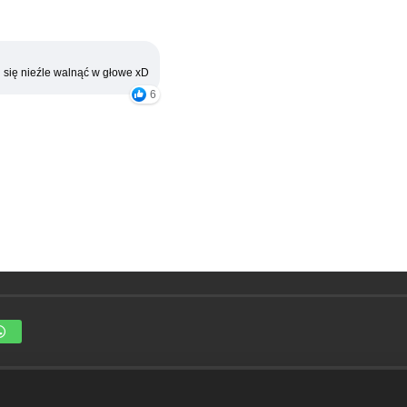
 się nieźle walnąć w głowe xD
6