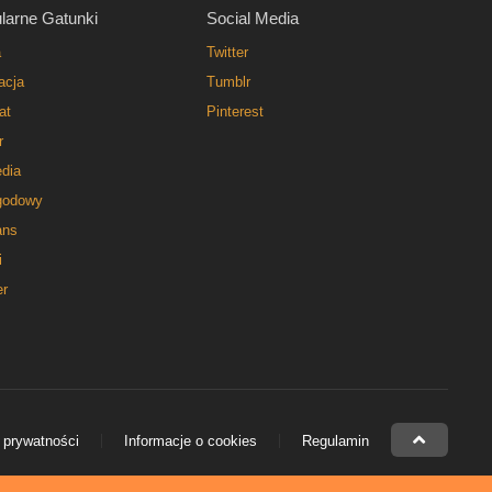
larne Gatunki
Social Media
a
Twitter
acja
Tumblr
at
Pinterest
r
dia
godowy
ns
i
er
 prywatności
Informacje o cookies
Regulamin