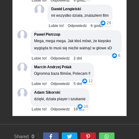
Lubie to!
Odpowiedz
9 godz.
Dawid Lengielski
mi wszystko działa, znalazłem film
29
Lubie to!
Odpowiedz
6 godz.
Paweł Pietrzop
Mega, mega mega. Jak ktoś mówi, że kiepsko
wygląda to musi się nieźle walnąć w głowe xD
6
Lubie to!
Odpowiedz
2 dni
Marcin Andrzej Polak
Ogromna baza filmów, Polecam !!
12
Lubie to!
Odpowiedz
5 dni
Adam Sikorski
dzięki, działa player i szukanie
10
Lubie to!
Odpowiedz
10 dni
Shared
0