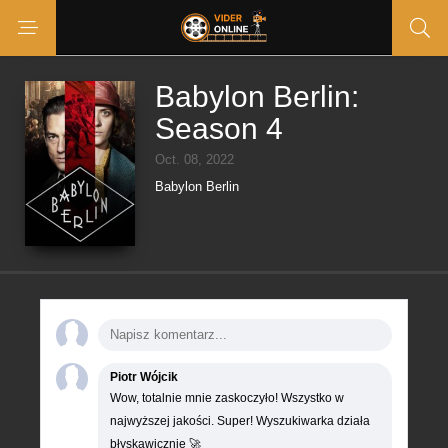
Babylon Berlin:
Season 4
Oct. 08, 2022
Babylon Berlin
Piotr Wójcik
Wow, totalnie mnie zaskoczyło! Wszystko w
najwyższej jakości. Super! Wyszukiwarka działa
błyskawicznie 🚀