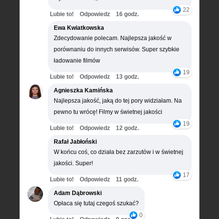
22
Lubie to!
Odpowiedz
16 godz.
Ewa Kwiatkowska
Zdecydowanie polecam. Najlepsza jakość w
porównaniu do innych serwisów. Super szybkie
ładowanie filmów
19
Lubie to!
Odpowiedz
13 godz.
Agnieszka Kamińska
Najlepsza jakość, jaką do tej pory widziałam. Na
pewno tu wrócę! Filmy w świetnej jakości
19
Lubie to!
Odpowiedz
12 godz.
Rafał Jabłoński
W końcu coś, co działa bez zarzutów i w świetnej
jakości. Super!
17
Lubie to!
Odpowiedz
11 godz.
Adam Dąbrowski
Opłaca się tutaj czegoś szukać?
0