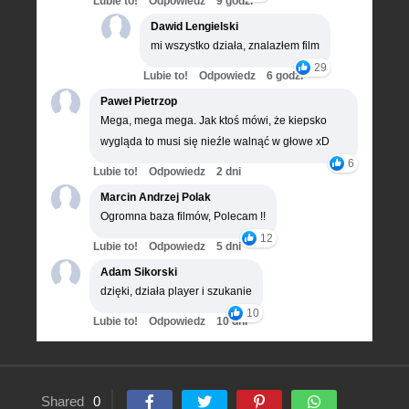
Lubie to!
Odpowiedz
9 godz.
Dawid Lengielski
mi wszystko działa, znalazłem film
29
Lubie to!
Odpowiedz
6 godz.
Paweł Pietrzop
Mega, mega mega. Jak ktoś mówi, że kiepsko
wygląda to musi się nieźle walnąć w głowe xD
6
Lubie to!
Odpowiedz
2 dni
Marcin Andrzej Polak
Ogromna baza filmów, Polecam !!
12
Lubie to!
Odpowiedz
5 dni
Adam Sikorski
dzięki, działa player i szukanie
10
Lubie to!
Odpowiedz
10 dni
Shared
0