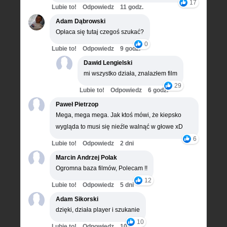
17
Lubie to!
Odpowiedz
11 godz.
Adam Dąbrowski
Opłaca się tutaj czegoś szukać?
0
Lubie to!
Odpowiedz
9 godz.
Dawid Lengielski
mi wszystko działa, znalazłem film
29
Lubie to!
Odpowiedz
6 godz.
Paweł Pietrzop
Mega, mega mega. Jak ktoś mówi, że kiepsko
wygląda to musi się nieźle walnąć w głowe xD
6
Lubie to!
Odpowiedz
2 dni
Marcin Andrzej Polak
Ogromna baza filmów, Polecam !!
12
Lubie to!
Odpowiedz
5 dni
Adam Sikorski
dzięki, działa player i szukanie
10
Lubie to!
Odpowiedz
10 dni