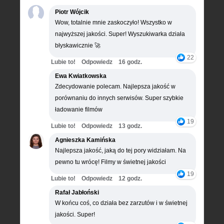
Piotr Wójcik
Wow, totalnie mnie zaskoczyło! Wszystko w
najwyższej jakości. Super! Wyszukiwarka działa
błyskawicznie 🚀
22
Lubie to!
Odpowiedz
16 godz.
Ewa Kwiatkowska
Zdecydowanie polecam. Najlepsza jakość w
porównaniu do innych serwisów. Super szybkie
ładowanie filmów
19
Lubie to!
Odpowiedz
13 godz.
Agnieszka Kamińska
Najlepsza jakość, jaką do tej pory widziałam. Na
pewno tu wrócę! Filmy w świetnej jakości
19
Lubie to!
Odpowiedz
12 godz.
Rafał Jabłoński
W końcu coś, co działa bez zarzutów i w świetnej
jakości. Super!