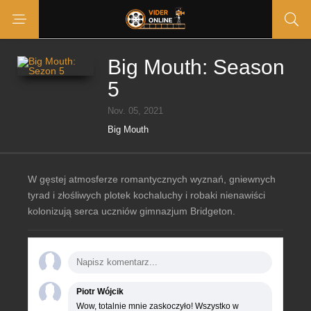
Big Mouth: Season
5
Nov. 05, 2021
Big Mouth
W gęstej atmosferze romantycznych wyznań, gniewnych
tyrad i złośliwych plotek kochaluchy i robaki nienawiści
kolonizują serca uczniów gimnazjum Bridgeton.
Piotr Wójcik
Wow, totalnie mnie zaskoczyło! Wszystko w