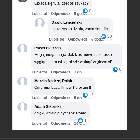
Opłaca się tutaj czegoś szukać?
0
Lubie to!
Odpowiedz
9 godz.
Dawid Lengielski
mi wszystko działa, znalazłem film
29
Lubie to!
Odpowiedz
6 godz.
Paweł Pietrzop
Mega, mega mega. Jak ktoś mówi, że kiepsko
wygląda to musi się nieźle walnąć w głowe xD
6
Lubie to!
Odpowiedz
2 dni
Marcin Andrzej Polak
Ogromna baza filmów, Polecam !!
12
Lubie to!
Odpowiedz
5 dni
Adam Sikorski
dzięki, działa player i szukanie
10
Lubie to!
Odpowiedz
10 dni