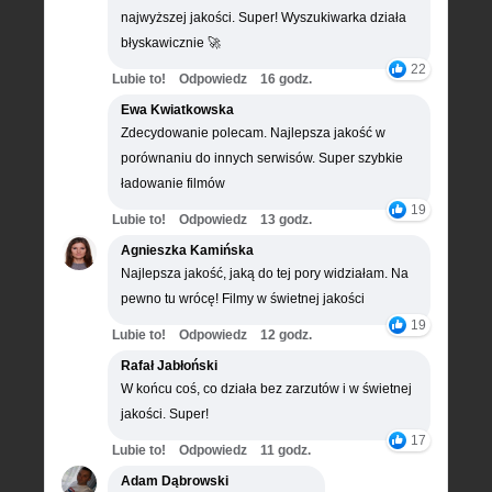
najwyższej jakości. Super! Wyszukiwarka działa
błyskawicznie 🚀
22
Lubie to!
Odpowiedz
16 godz.
Ewa Kwiatkowska
Zdecydowanie polecam. Najlepsza jakość w
porównaniu do innych serwisów. Super szybkie
ładowanie filmów
19
Lubie to!
Odpowiedz
13 godz.
Agnieszka Kamińska
Najlepsza jakość, jaką do tej pory widziałam. Na
pewno tu wrócę! Filmy w świetnej jakości
19
Lubie to!
Odpowiedz
12 godz.
Rafał Jabłoński
W końcu coś, co działa bez zarzutów i w świetnej
jakości. Super!
17
Lubie to!
Odpowiedz
11 godz.
Adam Dąbrowski