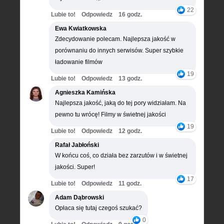
22
Lubie to!
Odpowiedz
16 godz.
Ewa Kwiatkowska
Zdecydowanie polecam. Najlepsza jakość w
porównaniu do innych serwisów. Super szybkie
ładowanie filmów
19
Lubie to!
Odpowiedz
13 godz.
Agnieszka Kamińska
Najlepsza jakość, jaką do tej pory widziałam. Na
pewno tu wrócę! Filmy w świetnej jakości
19
Lubie to!
Odpowiedz
12 godz.
Rafał Jabłoński
W końcu coś, co działa bez zarzutów i w świetnej
jakości. Super!
17
Lubie to!
Odpowiedz
11 godz.
Adam Dąbrowski
Opłaca się tutaj czegoś szukać?
0