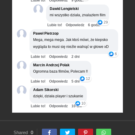
Lubie to!
Odpowiedz
9 godz.
Dawid Lengielski
mi wszystko działa, znalazłem film
29
Lubie to!
Odpowiedz
6 godz.
Paweł Pietrzop
Mega, mega mega. Jak ktoś mówi, że kiepsko
wygląda to musi się nieźle walnąć w głowe xD
6
Lubie to!
Odpowiedz
2 dni
Marcin Andrzej Polak
Ogromna baza filmów, Polecam !!
12
Lubie to!
Odpowiedz
5 dni
Adam Sikorski
dzięki, działa player i szukanie
10
Lubie to!
Odpowiedz
10 dni
Shared
0