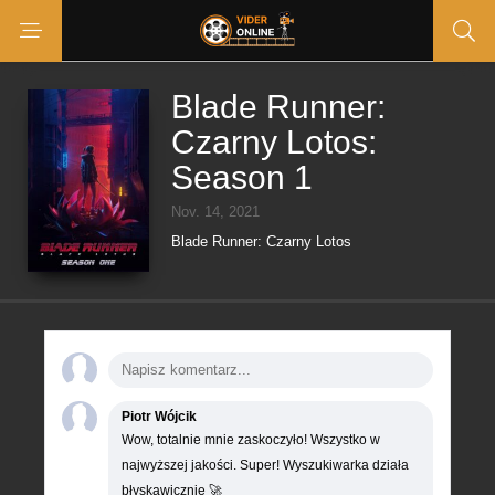
Blade Runner:
Czarny Lotos:
Season 1
Nov. 14, 2021
Blade Runner: Czarny Lotos
Piotr Wójcik
Wow, totalnie mnie zaskoczyło! Wszystko w
najwyższej jakości. Super! Wyszukiwarka działa
błyskawicznie 🚀