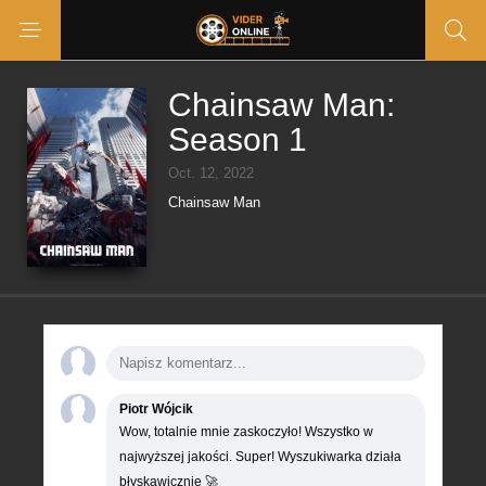
Chainsaw Man:
Season 1
Oct. 12, 2022
Chainsaw Man
Piotr Wójcik
Wow, totalnie mnie zaskoczyło! Wszystko w
najwyższej jakości. Super! Wyszukiwarka działa
błyskawicznie 🚀