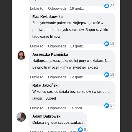
22
Lubie to!
Odpowiedz
16 godz.
Ewa Kwiatkowska
Zdecydowanie polecam. Najlepsza jakość w
porównaniu do innych serwisów. Super szybkie
ładowanie filmów
19
Lubie to!
Odpowiedz
13 godz.
Agnieszka Kamińska
Najlepsza jakość, jaką do tej pory widziałam. Na
pewno tu wrócę! Filmy w świetnej jakości
19
Lubie to!
Odpowiedz
12 godz.
Rafał Jabłoński
W końcu coś, co działa bez zarzutów i w świetnej
jakości. Super!
17
Lubie to!
Odpowiedz
11 godz.
Adam Dąbrowski
Opłaca się tutaj czegoś szukać?
0