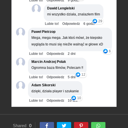
Lubie to!
Odpowiedz
9 godz.
Dawid Lengielski
mi wszystko działa, znalazłem film
29
Lubie to!
Odpowiedz
6 godz.
Paweł Pietrzop
Mega, mega mega. Jak ktoś mówi, że kiepsko
wygląda to musi się nieźle walnąć w głowe xD
6
Lubie to!
Odpowiedz
2 dni
Marcin Andrzej Polak
Ogromna baza filmów, Polecam !!
12
Lubie to!
Odpowiedz
5 dni
Adam Sikorski
dzięki, działa player i szukanie
10
Lubie to!
Odpowiedz
10 dni
Shared
0