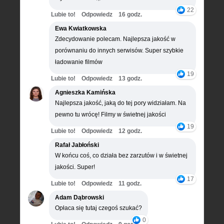
22
Lubie to!
Odpowiedz
16 godz.
Ewa Kwiatkowska
Zdecydowanie polecam. Najlepsza jakość w
porównaniu do innych serwisów. Super szybkie
ładowanie filmów
19
Lubie to!
Odpowiedz
13 godz.
Agnieszka Kamińska
Najlepsza jakość, jaką do tej pory widziałam. Na
pewno tu wrócę! Filmy w świetnej jakości
19
Lubie to!
Odpowiedz
12 godz.
Rafał Jabłoński
W końcu coś, co działa bez zarzutów i w świetnej
jakości. Super!
17
Lubie to!
Odpowiedz
11 godz.
Adam Dąbrowski
Opłaca się tutaj czegoś szukać?
0