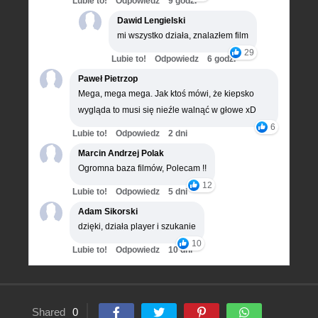
Lubie to!
Odpowiedz
9 godz.
Dawid Lengielski
mi wszystko działa, znalazłem film
29
Lubie to!
Odpowiedz
6 godz.
Paweł Pietrzop
Mega, mega mega. Jak ktoś mówi, że kiepsko
wygląda to musi się nieźle walnąć w głowe xD
6
Lubie to!
Odpowiedz
2 dni
Marcin Andrzej Polak
Ogromna baza filmów, Polecam !!
12
Lubie to!
Odpowiedz
5 dni
Adam Sikorski
dzięki, działa player i szukanie
10
Lubie to!
Odpowiedz
10 dni
Shared
0