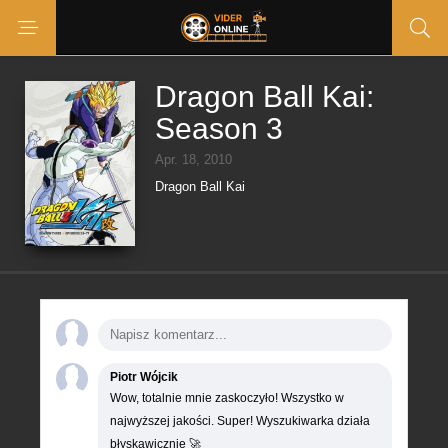
Dragon Ball Kai:
Season 3
Apr. 18, 2010
Dragon Ball Kai
Piotr Wójcik
Wow, totalnie mnie zaskoczyło! Wszystko w
najwyższej jakości. Super! Wyszukiwarka działa
błyskawicznie 🚀