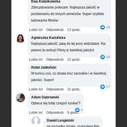
Ewa Kwiatkowska
Zdecydowanie polecam. Najlepsza jakość w
porównaniu do innych serwisów. Super szybkie
ładowanie filmów
19
Lubie to!
Odpowiedz
13 godz.
Agnieszka Kamińska
Najlepsza jakość, jaką do tej pory widziałam. Na
pewno tu wrócę! Filmy w świetnej jakości
19
Lubie to!
Odpowiedz
12 godz.
Rafał Jabłoński
W końcu coś, co działa bez zarzutów i w świetnej
jakości. Super!
17
Lubie to!
Odpowiedz
11 godz.
Adam Dąbrowski
Opłaca się tutaj czegoś szukać?
0
Lubie to!
Odpowiedz
9 godz.
Dawid Lengielski
mi wszystko działa, znalazłem film