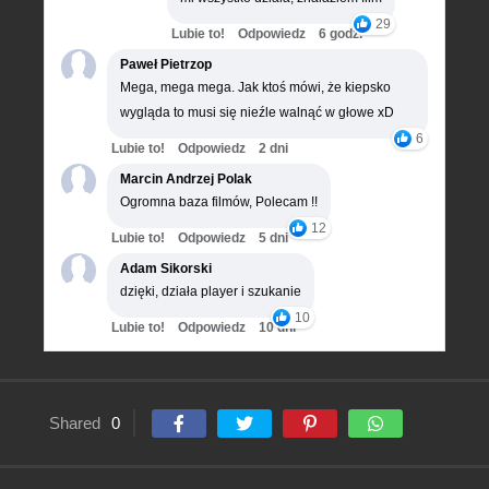
29
Lubie to!
Odpowiedz
6 godz.
Paweł Pietrzop
Mega, mega mega. Jak ktoś mówi, że kiepsko
wygląda to musi się nieźle walnąć w głowe xD
6
Lubie to!
Odpowiedz
2 dni
Marcin Andrzej Polak
Ogromna baza filmów, Polecam !!
12
Lubie to!
Odpowiedz
5 dni
Adam Sikorski
dzięki, działa player i szukanie
10
Lubie to!
Odpowiedz
10 dni
Shared
0