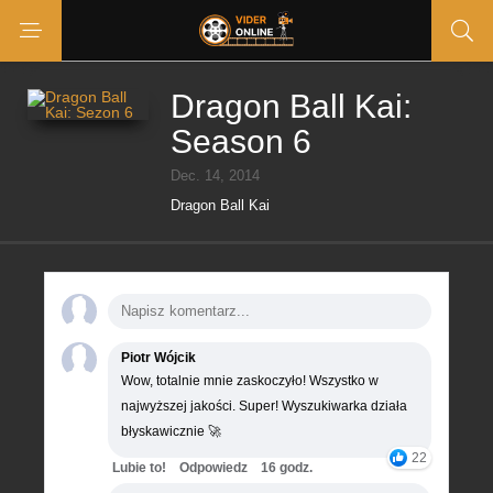
Dragon Ball Kai:
Season 6
Dec. 14, 2014
Dragon Ball Kai
Piotr Wójcik
Wow, totalnie mnie zaskoczyło! Wszystko w
najwyższej jakości. Super! Wyszukiwarka działa
błyskawicznie 🚀
22
Lubie to!
Odpowiedz
16 godz.