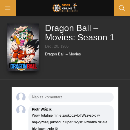
Dragon Ball –
Movies: Season 1
Dec. 20, 1986
Dragon Ball – Movies
Piotr Wójcik
Wow, totalnie mnie zaskoczyło! Wszystko w
najwyższej jakości. Super! Wyszukiwarka działa
błyskawicznie 🚀