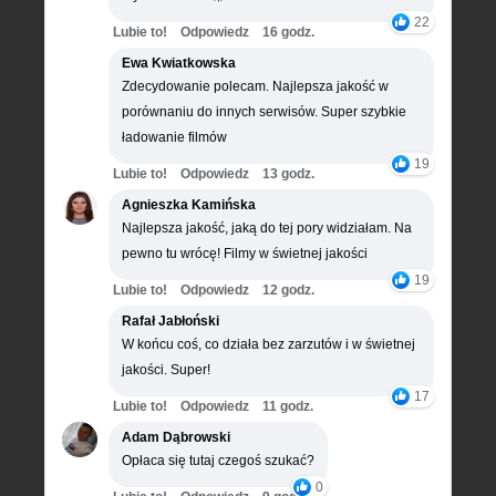
22
Lubie to!
Odpowiedz
16 godz.
Ewa Kwiatkowska
Zdecydowanie polecam. Najlepsza jakość w
porównaniu do innych serwisów. Super szybkie
ładowanie filmów
19
Lubie to!
Odpowiedz
13 godz.
Agnieszka Kamińska
Najlepsza jakość, jaką do tej pory widziałam. Na
pewno tu wrócę! Filmy w świetnej jakości
19
Lubie to!
Odpowiedz
12 godz.
Rafał Jabłoński
W końcu coś, co działa bez zarzutów i w świetnej
jakości. Super!
17
Lubie to!
Odpowiedz
11 godz.
Adam Dąbrowski
Opłaca się tutaj czegoś szukać?
0