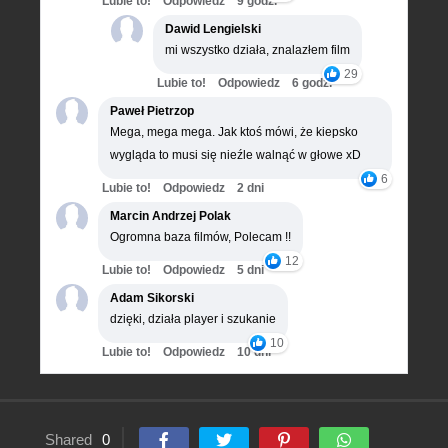
Lubie to!
Odpowiedz
9 godz.
Dawid Lengielski
mi wszystko działa, znalazłem film
29
Lubie to!
Odpowiedz
6 godz.
Paweł Pietrzop
Mega, mega mega. Jak ktoś mówi, że kiepsko
wygląda to musi się nieźle walnąć w głowe xD
6
Lubie to!
Odpowiedz
2 dni
Marcin Andrzej Polak
Ogromna baza filmów, Polecam !!
12
Lubie to!
Odpowiedz
5 dni
Adam Sikorski
dzięki, działa player i szukanie
10
Lubie to!
Odpowiedz
10 dni
Shared
0