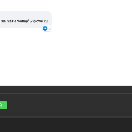
 się nieźle walnąć w głowe xD
6