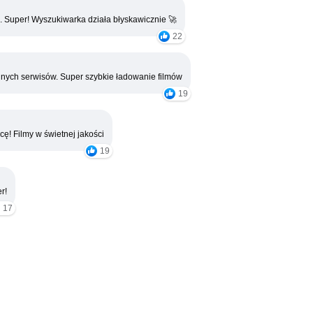
. Super! Wyszukiwarka działa błyskawicznie 🚀
22
nych serwisów. Super szybkie ładowanie filmów
19
cę! Filmy w świetnej jakości
19
r!
17