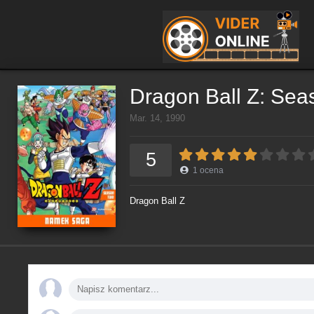
Dragon Ball Z: Sea
Mar. 14, 1990
5
1
ocena
Dragon Ball Z