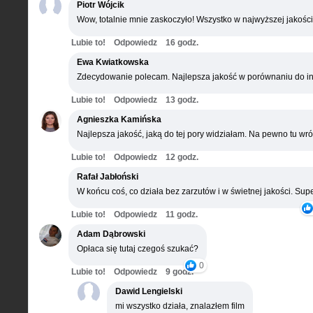
Piotr Wójcik
Wow, totalnie mnie zaskoczyło! Wszystko w najwyższej jakości
Lubie to!
Odpowiedz
16 godz.
Ewa Kwiatkowska
Zdecydowanie polecam. Najlepsza jakość w porównaniu do in
Lubie to!
Odpowiedz
13 godz.
Agnieszka Kamińska
Najlepsza jakość, jaką do tej pory widziałam. Na pewno tu wró
Lubie to!
Odpowiedz
12 godz.
Rafał Jabłoński
W końcu coś, co działa bez zarzutów i w świetnej jakości. Supe
Lubie to!
Odpowiedz
11 godz.
Adam Dąbrowski
Opłaca się tutaj czegoś szukać?
0
Lubie to!
Odpowiedz
9 godz.
Dawid Lengielski
mi wszystko działa, znalazłem film