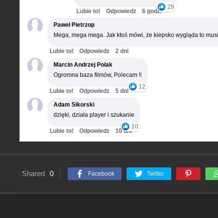
29
Lubie to!
Odpowiedz
6 godz.
Paweł Pietrzop
Mega, mega mega. Jak ktoś mówi, że kiepsko wygląda to musi
Lubie to!
Odpowiedz
2 dni
Marcin Andrzej Polak
Ogromna baza filmów, Polecam !!
12
Lubie to!
Odpowiedz
5 dni
Adam Sikorski
dzięki, działa player i szukanie
10
Lubie to!
Odpowiedz
10 dni
Shared
0
Facebook
Twitter