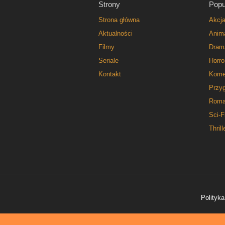
Strony
Popu
Strona główna
Akcj
Aktualności
Anim
Filmy
Dram
Seriale
Horro
Kontakt
Kome
Przy
Roma
Sci-F
Thrill
Polityka