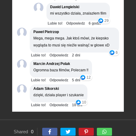
Dawid Lengielski
mi wszystko działa, znalazłem film
29
Lubie to!
Odpowiedz
6 godz.
Paweł Pietrzop
Mega, mega mega. Jak ktoś mówi, że kiepsko
wygląda to musi się nieźle walnąć w głowe xD
6
Lubie to!
Odpowiedz
2 dni
Marcin Andrzej Polak
Ogromna baza filmów, Polecam !!
12
Lubie to!
Odpowiedz
5 dni
Adam Sikorski
dzięki, działa player i szukanie
10
Lubie to!
Odpowiedz
10 dni
Shared
0