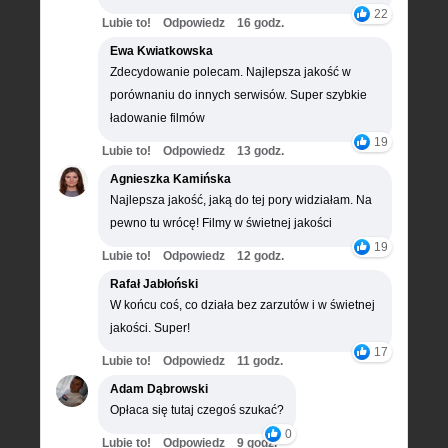
22
Lubie to!
Odpowiedz
16 godz.
Ewa Kwiatkowska
Zdecydowanie polecam. Najlepsza jakość w
porównaniu do innych serwisów. Super szybkie
ładowanie filmów
19
Lubie to!
Odpowiedz
13 godz.
Agnieszka Kamińska
Najlepsza jakość, jaką do tej pory widziałam. Na
pewno tu wrócę! Filmy w świetnej jakości
19
Lubie to!
Odpowiedz
12 godz.
Rafał Jabłoński
W końcu coś, co działa bez zarzutów i w świetnej
jakości. Super!
17
Lubie to!
Odpowiedz
11 godz.
Adam Dąbrowski
Opłaca się tutaj czegoś szukać?
0
Lubie to!
Odpowiedz
9 godz.