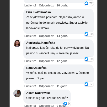
22
Lubie to!
Odpowiedz
16 godz.
Ewa Kwiatkowska
Zdecydowanie polecam. Najlepsza jakość w
porównaniu do innych serwisów. Super szybkie
ładowanie filmów
19
Lubie to!
Odpowiedz
13 godz.
Agnieszka Kamińska
Najlepsza jakość, jaką do tej pory widziałam. Na
pewno tu wrócę! Filmy w świetnej jakości
19
Lubie to!
Odpowiedz
12 godz.
Rafał Jabłoński
W końcu coś, co działa bez zarzutów i w świetnej
jakości. Super!
17
Lubie to!
Odpowiedz
11 godz.
Adam Dąbrowski
Opłaca się tutaj czegoś szukać?
0
Lubie to!
Odpowiedz
9 godz.