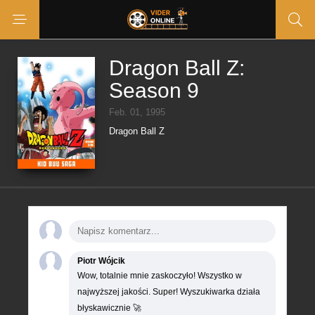
Dragon Ball Z:
Season 9
Feb. 01, 1995
Dragon Ball Z
Piotr Wójcik
Wow, totalnie mnie zaskoczyło! Wszystko w
najwyższej jakości. Super! Wyszukiwarka działa
błyskawicznie 🚀