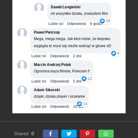
Dawid Lengielski
mi wszystko działa, znalazłem film
29
Lubie to!
Odpowiedz
6 godz.
Paweł Pietrzop
Mega, mega mega. Jak ktoś mówi, że kiepsko
wygląda to musi się nieźle walnąć w głowe xD
6
Lubie to!
Odpowiedz
2 dni
Marcin Andrzej Polak
Ogromna baza filmów, Polecam !!
12
Lubie to!
Odpowiedz
5 dni
Adam Sikorski
dzięki, działa player i szukanie
10
Lubie to!
Odpowiedz
10 dni
Shared
0