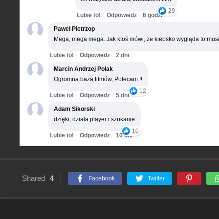
29
Lubie to!
Odpowiedz
6 godz.
Paweł Pietrzop
Mega, mega mega. Jak ktoś mówi, że kiepsko wygląda to musi
Lubie to!
Odpowiedz
2 dni
Marcin Andrzej Polak
Ogromna baza filmów, Polecam !!
12
Lubie to!
Odpowiedz
5 dni
Adam Sikorski
dzięki, działa player i szukanie
10
Lubie to!
Odpowiedz
10 dni
Shared
4
Facebook
Twitter