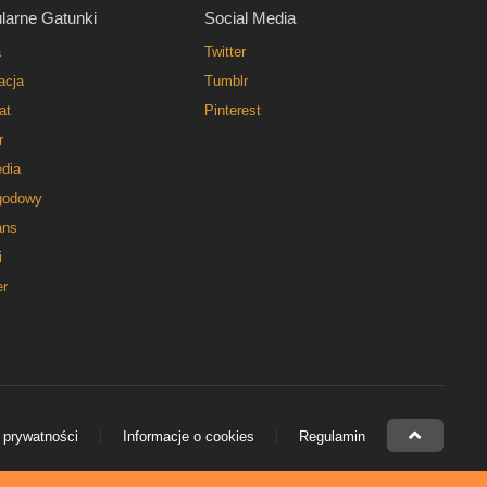
larne Gatunki
Social Media
a
Twitter
acja
Tumblr
at
Pinterest
r
dia
godowy
ns
i
er
 prywatności
Informacje o cookies
Regulamin