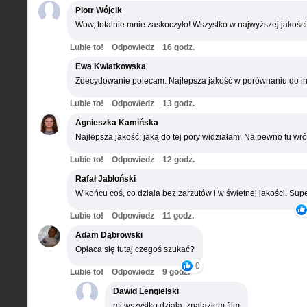
Piotr Wójcik
Wow, totalnie mnie zaskoczyło! Wszystko w najwyższej jakości
Lubie to!
Odpowiedz
16 godz.
Ewa Kwiatkowska
Zdecydowanie polecam. Najlepsza jakość w porównaniu do in
Lubie to!
Odpowiedz
13 godz.
Agnieszka Kamińska
Najlepsza jakość, jaką do tej pory widziałam. Na pewno tu wró
Lubie to!
Odpowiedz
12 godz.
Rafał Jabłoński
W końcu coś, co działa bez zarzutów i w świetnej jakości. Supe
Lubie to!
Odpowiedz
11 godz.
Adam Dąbrowski
Opłaca się tutaj czegoś szukać?
0
Lubie to!
Odpowiedz
9 godz.
Dawid Lengielski
mi wszystko działa, znalazłem film