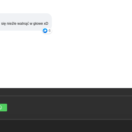
 się nieźle walnąć w głowe xD
6