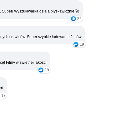
. Super! Wyszukiwarka działa błyskawicznie 🚀
22
nych serwisów. Super szybkie ładowanie filmów
19
cę! Filmy w świetnej jakości
19
r!
17