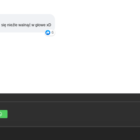
 się nieźle walnąć w głowe xD
6