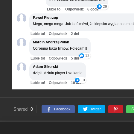
29
Lubie to!
Odpowiedz
6 godz.
Paweł Pietrzop
Mega, mega mega. Jak ktoś mówi, że kiepsko wygląda to musi
Lubie to!
Odpowiedz
2 dni
Marcin Andrzej Polak
Ogromna baza filmów, Polecam !!
12
Lubie to!
Odpowiedz
5 dni
Adam Sikorski
dzięki, działa player i szukanie
10
Lubie to!
Odpowiedz
10 dni
Shared
0
Facebook
Twitter