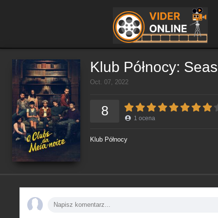
Klub Północy: Seas
Oct. 07, 2022
8
1
ocena
Klub Północy