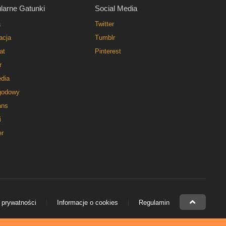
larne Gatunki
Social Media
a
Twitter
acja
Tumblr
at
Pinterest
r
dia
godowy
ns
i
er
 prywatności
Informacje o cookies
Regulamin