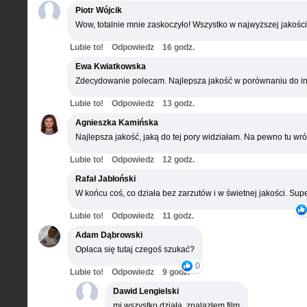
Piotr Wójcik
Wow, totalnie mnie zaskoczyło! Wszystko w najwyższej jakości
Lubie to!
Odpowiedz
16 godz.
Ewa Kwiatkowska
Zdecydowanie polecam. Najlepsza jakość w porównaniu do in
Lubie to!
Odpowiedz
13 godz.
Agnieszka Kamińska
Najlepsza jakość, jaką do tej pory widziałam. Na pewno tu wró
Lubie to!
Odpowiedz
12 godz.
Rafał Jabłoński
W końcu coś, co działa bez zarzutów i w świetnej jakości. Supe
Lubie to!
Odpowiedz
11 godz.
Adam Dąbrowski
Opłaca się tutaj czegoś szukać?
0
Lubie to!
Odpowiedz
9 godz.
Dawid Lengielski
mi wszystko działa, znalazłem film