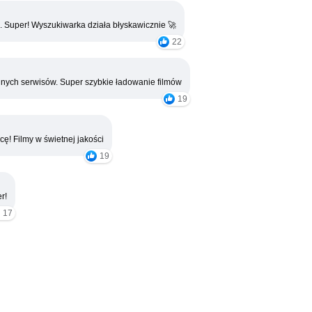
. Super! Wyszukiwarka działa błyskawicznie 🚀
22
nych serwisów. Super szybkie ładowanie filmów
19
cę! Filmy w świetnej jakości
19
r!
17