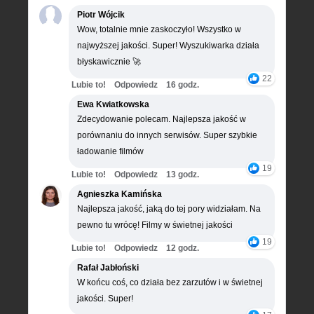
Piotr Wójcik
Wow, totalnie mnie zaskoczyło! Wszystko w
najwyższej jakości. Super! Wyszukiwarka działa
błyskawicznie 🚀
22
Lubie to!
Odpowiedz
16 godz.
Ewa Kwiatkowska
Zdecydowanie polecam. Najlepsza jakość w
porównaniu do innych serwisów. Super szybkie
ładowanie filmów
19
Lubie to!
Odpowiedz
13 godz.
Agnieszka Kamińska
Najlepsza jakość, jaką do tej pory widziałam. Na
pewno tu wrócę! Filmy w świetnej jakości
19
Lubie to!
Odpowiedz
12 godz.
Rafał Jabłoński
W końcu coś, co działa bez zarzutów i w świetnej
jakości. Super!