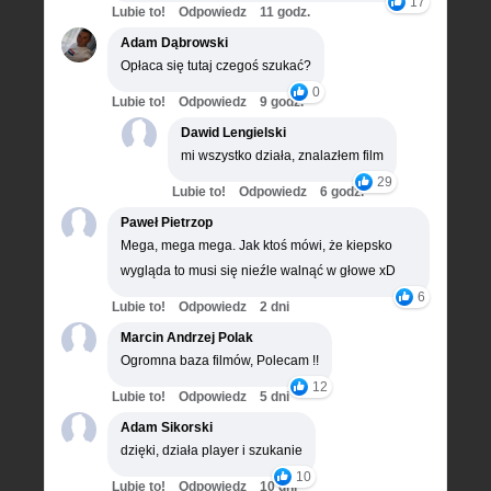
17
Lubie to!
Odpowiedz
11 godz.
Adam Dąbrowski
Opłaca się tutaj czegoś szukać?
0
Lubie to!
Odpowiedz
9 godz.
Dawid Lengielski
mi wszystko działa, znalazłem film
29
Lubie to!
Odpowiedz
6 godz.
Paweł Pietrzop
Mega, mega mega. Jak ktoś mówi, że kiepsko
wygląda to musi się nieźle walnąć w głowe xD
6
Lubie to!
Odpowiedz
2 dni
Marcin Andrzej Polak
Ogromna baza filmów, Polecam !!
12
Lubie to!
Odpowiedz
5 dni
Adam Sikorski
dzięki, działa player i szukanie
10
Lubie to!
Odpowiedz
10 dni